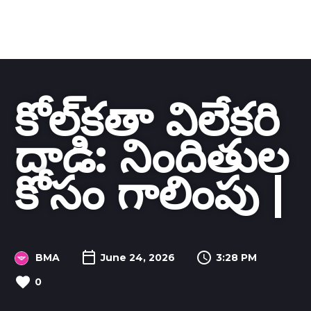
కోల్‌కతా విలేకరి
దాడి: నిందితుల
కోసం గాలింపు |
BMA
June 24, 2026
3:28 PM
0