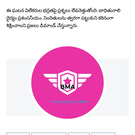
ఈ ఘటన విలేకరుల భద్రతపై ప్రశ్నలు లేవనెత్తుతోంది. బాధితురాలి
ధైర్యం ప్రశంసనీయం. నిందితులను త్వరగా పట్టుకుని కఠినంగా
శిక్షించాలని ప్రజలు డిమాండ్ చేస్తున్నారు.
BMA
More posts by BMA