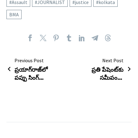
#Assault
#JOURNALIST
#justice
#kolkata
BMA
Previous Post
Next Post
ప్రయాగ్‌రాజ్‌లో
ప్రతి పేషెంట్‌కు
పప్పు సింగ్
సమీపంలో
హత్య కలకలం |
మెరుగైన చికిత్స
|