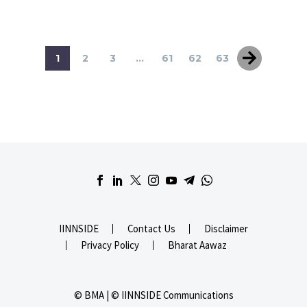
1
2
3
...
61
62
63
IINNSIDE
Contact Us
Disclaimer
Privacy Policy
Bharat Aawaz
© BMA | © IINNSIDE Communications