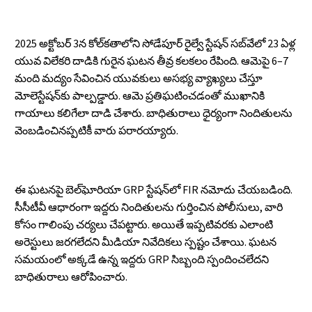
2025 అక్టోబర్ 3న కోల్‌కతాలోని సోడేపూర్ రైల్వే స్టేషన్ సబ్‌వేలో 23 ఏళ్ల
యువ విలేకరి దాడికి గురైన ఘటన తీవ్ర కలకలం రేపింది. ఆమెపై 6–7
మంది మద్యం సేవించిన యువకులు అసభ్య వ్యాఖ్యలు చేస్తూ
మోలెస్టేషన్‌కు పాల్పడ్డారు. ఆమె ప్రతిఘటించడంతో ముఖానికి
గాయాలు కలిగేలా దాడి చేశారు. బాధితురాలు ధైర్యంగా నిందితులను
వెంబడించినప్పటికీ వారు పరారయ్యారు.
ఈ ఘటనపై బెల్‌ఘోరియా GRP స్టేషన్‌లో FIR నమోదు చేయబడింది.
సీసీటీవీ ఆధారంగా ఇద్దరు నిందితులను గుర్తించిన పోలీసులు, వారి
కోసం గాలింపు చర్యలు చేపట్టారు. అయితే ఇప్పటివరకు ఎలాంటి
అరెస్టులు జరగలేదని మీడియా నివేదికలు స్పష్టం చేశాయి. ఘటన
సమయంలో అక్కడే ఉన్న ఇద్దరు GRP సిబ్బంది స్పందించలేదని
బాధితురాలు ఆరోపించారు.