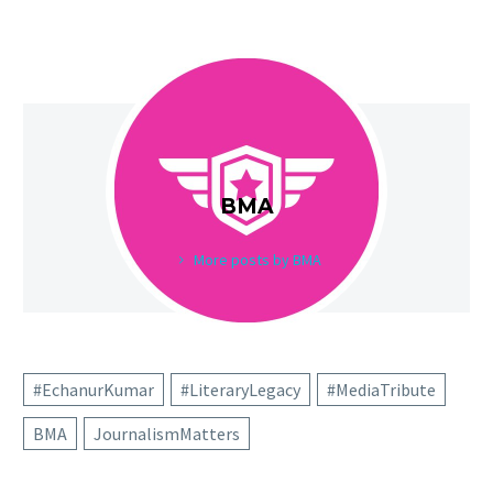
BMA
More posts by BMA
#EchanurKumar
#LiteraryLegacy
#MediaTribute
BMA
JournalismMatters