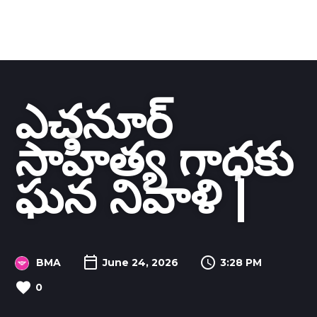
ఎచనూర్
సాహిత్య గాధకు
ఘన నివాళి |
BMA
June 24, 2026
3:28 PM
0