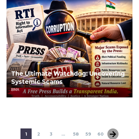
The Ultimate Watchdog: Uncovering
Systemic Scams
BMA
1
2
3
...
58
59
60