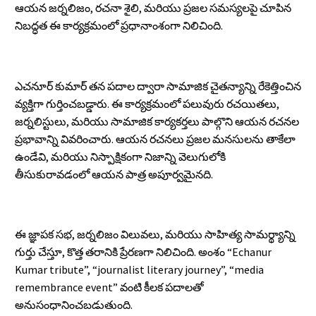
ఆయన జర్నలిజం, రచనా శైలి, మరియు ప్రజల సమస్యలపై చూపిన
నిబద్ధత ఈ కార్యక్రమంలో ప్రధానాంశంగా నిలిచింది.
ఎచనూర్ కుమార్ తన పదాల ద్వారా సామాజిక చైతన్యాన్ని రేకెత్తించిన
వ్యక్తిగా గుర్తించబడ్డారు. ఈ కార్యక్రమంలో పలువురు రచయితలు,
జర్నలిస్టులు, మరియు సామాజిక కార్యకర్తలు పాల్గొని ఆయన రచనల
ప్రభావాన్ని వివరించారు. ఆయన రచనలు ప్రజల మనసులను తాకేలా
ఉండేవి, మరియు నిస్పాక్షికంగా నిజాన్ని వెలుగులోకి
తీసుకురావడంలో ఆయన పాత్ర అపూర్వమైనది.
ఈ జ్ఞాపక సభ, జర్నలిజం విలువలు, మరియు సాహిత్య సామర్థ్యాన్ని
గుర్తు చేస్తూ, కొత్త తరానికి ప్రేరణగా నిలిచింది. అంశం “Echanur
Kumar tribute”, “journalist literary journey”, “media
remembrance event” వంటి కీలక పదాలతో
అనుసంధానించబడుతుంది.