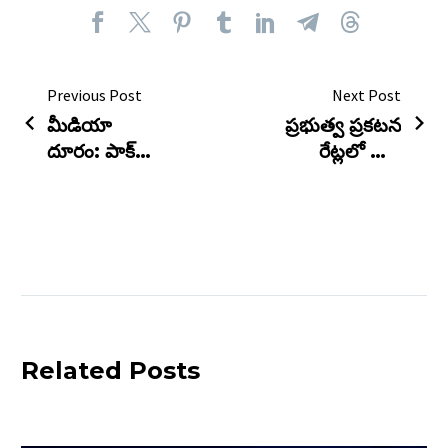
Previous Post
Next Post
మీడియా
ప్రభుత్వ ప్రకటన
దూరం: పాక్
రేట్లలో భారీ
ఆటగాళ్ల
మార్పు |
వ్యూహం |
Related Posts